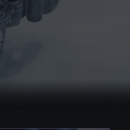
équipe de service-conseil,
elle se fera un plaisir de
vous assister.