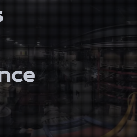
s
ance