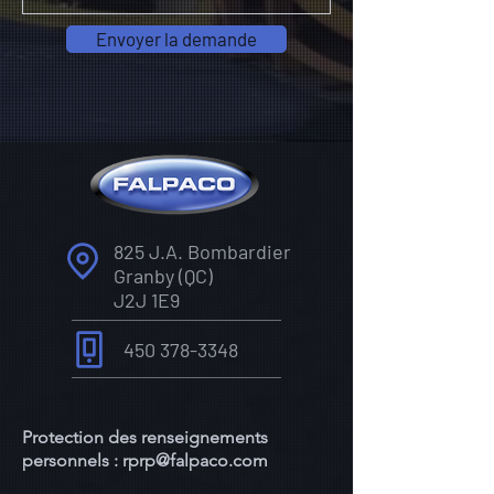
Envoyer la demande
825 J.A. Bombardier
Granby (QC)
J2J 1E9
450 378-3348
Protection des renseignements
personnels :
rprp@falpaco.com